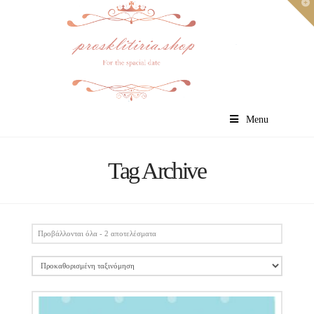
T
t
W
Menu
Tag Archive
Προβάλλονται όλα - 2 αποτελέσματα