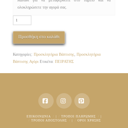
Καλάθι για να μεταφερθείτε στο ταμείο και να
ολοκληρώσετε την αγορά σας.
ΠΒΑ-3030-
05
ΠΕΙΡΑΤΗΣ
Προσθήκη στο καλάθι
01
ποσότητα
Κατηγορίες:
Προσκλητήρια Βάπτισης
,
Προσκλητήρια
Βάπτισης Αγόρι
Ετικέτα:
ΠΕΙΡΑΤΗΣ
Facebook
Instagram
Pinterest
ΕΠΙΚΟΙΝΩΝΊΑ
|
ΤΡΌΠΟΙ ΠΛΗΡΩΜΉΣ
|
ΤΡΌΠΟΙ ΑΠΟΣΤΟΛΉΣ
|
ΟΡΟΙ ΧΡΗΣΗΣ