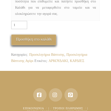
ποσότητα που επιθυμείτε και πατήστε προσθήκη στο
Καλάθι για να μεταφερθείτε στο ταμείο και να
ολοκληρώσετε την αγορά σας.
ΠΒΑ-3086-
11Κ
ΑΡΚΟΥΔΑΚΙ
Προσθήκη στο καλάθι
ΚΑΡΔΙΕΣ
ποσότητα
Κατηγορίες:
Προσκλητήρια Βάπτισης
,
Προσκλητήρια
Βάπτισης Αγόρι
Ετικέτες:
ΑΡΚΟΥΔΑΚΙ
,
ΚΑΡΔΙΕΣ
Facebook
Instagram
Pinterest
ΕΠΙΚΟΙΝΩΝΊΑ
|
ΤΡΌΠΟΙ ΠΛΗΡΩΜΉΣ
|