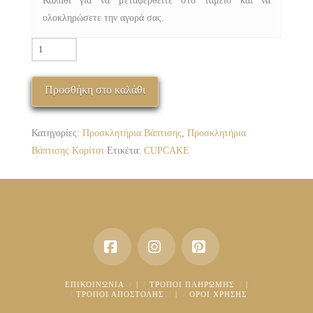
Καλάθι για να μεταφερθείτε στο ταμείο και να
ολοκληρώσετε την αγορά σας.
ΠΒΚ-1001-
05
CUPCAKE
Προσθήκη στο καλάθι
01
ποσότητα
Κατηγορίες:
Προσκλητήρια Βάπτισης
,
Προσκλητήρια
Βάπτισης Κορίτσι
Ετικέτα:
CUPCAKE
Facebook
Instagram
Pinterest
ΕΠΙΚΟΙΝΩΝΊΑ
|
ΤΡΌΠΟΙ ΠΛΗΡΩΜΉΣ
|
ΤΡΌΠΟΙ ΑΠΟΣΤΟΛΉΣ
|
ΟΡΟΙ ΧΡΗΣΗΣ