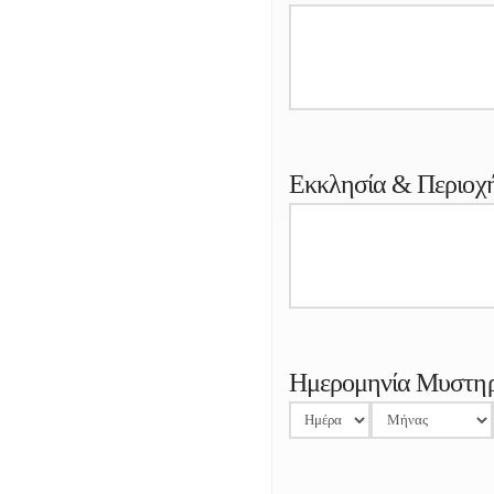
Εκκλησία & Περιοχ
Ημερομηνία Μυστηρ