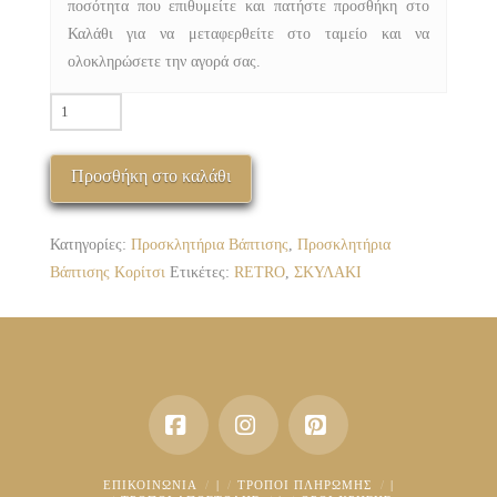
ποσότητα που επιθυμείτε και πατήστε προσθήκη στο
Καλάθι για να μεταφερθείτε στο ταμείο και να
ολοκληρώσετε την αγορά σας.
ΠΒΚ-1012-
19
RETRO
Προσθήκη στο καλάθι
ΣΚΥΛΑΚΙ
ποσότητα
Κατηγορίες:
Προσκλητήρια Βάπτισης
,
Προσκλητήρια
Βάπτισης Κορίτσι
Ετικέτες:
RETRO
,
ΣΚΥΛΑΚΙ
Facebook
Instagram
Pinterest
ΕΠΙΚΟΙΝΩΝΊΑ
|
ΤΡΌΠΟΙ ΠΛΗΡΩΜΉΣ
|