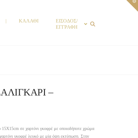
T
t
W
|
ΚΑΛΑΘΙ
ΕΙΣΟΔΟΣ/
ΕΓΓΡΑΦΗ
ΣΑΛΙΓΚΑΡΙ –
 15X15cm σε χαρτόνι γκοφρέ με οποιοδήποτε χρώμα
 χαρτόνι γκοφρέ λευκό με μία όψη εκτύπωση. Στην