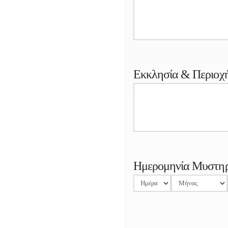
Εκκλησία & Περιοχ
Ημερομηνία Μυστηρ