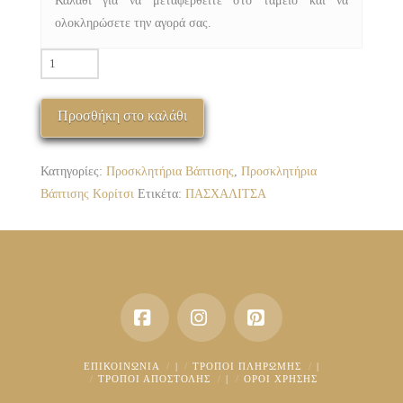
Καλάθι για να μεταφερθείτε στο ταμείο και να
ολοκληρώσετε την αγορά σας.
ΠΒΚ-1048-
05
ΠΑΣΧΑΛΙΤΣΑ
Προσθήκη στο καλάθι
ποσότητα
Κατηγορίες:
Προσκλητήρια Βάπτισης
,
Προσκλητήρια
Βάπτισης Κορίτσι
Ετικέτα:
ΠΑΣΧΑΛΙΤΣΑ
Facebook
Instagram
Pinterest
ΕΠΙΚΟΙΝΩΝΊΑ
|
ΤΡΌΠΟΙ ΠΛΗΡΩΜΉΣ
|
ΤΡΌΠΟΙ ΑΠΟΣΤΟΛΉΣ
|
ΟΡΟΙ ΧΡΗΣΗΣ